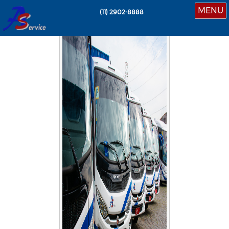
MENU
(11)
2902-8888