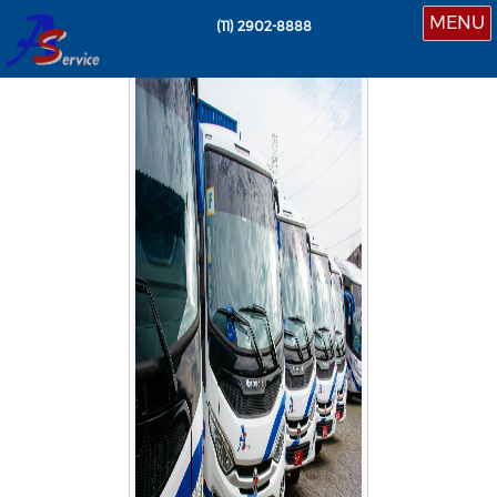
MENU
(11)
2902-8888