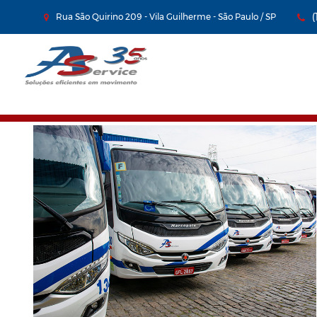
Rua São Quirino 209 - Vila Guilherme - São Paulo / SP