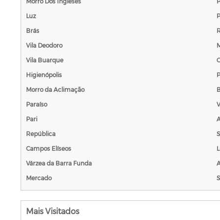
Morro Dos Ingleses
P
Luz
P
Brás
R
Vila Deodoro
M
Vila Buarque
C
Higienópolis
Morro da Aclimação
B
Paraíso
V
Pari
República
S
Campos Elíseos
L
Várzea da Barra Funda
Mercado
S
Mais Visitados