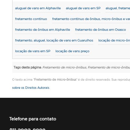
aluguel de vans em Alphaville
aluguel de vans em SP
aluguel, fretam
fretamento contínuo
fretamento contínuo de ônibus, micro-ônibus e va
fretamento de ônibus em Alphaville
fretamento de ônibus em Osasco
fretamento, aluguel, locação de vans em Guarulhos
locação de micro-ôn
locação de vans em SP
locação de vans preço
Tags desta página:
Fretamento de micro-ônibus, Fretamento de micro-ônibu
O texto acima "
Fretamento de micro-ônibus
" é de direito reservado. Sua reprodu
sobre os Direitos Autorais
.
Telefone para contato