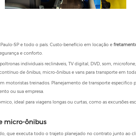
aulo-SP e todo o país. Custo-benefício em locação e
fretament
egurança e conforto.
ronas individuais reclináveis, TV digital, DVD, som, microfone, to
 contínuo de ônibus, micro-ônibus e vans para transporte em todas
om motoristas treinados. Planejamento de transporte especifico p
ento ou sua empresa.
mico, ideal para viagens longas ou curtas, como as excursões es
e micro-ônibus
o, que executa todo o trajeto planejado no contrato junto ao cl