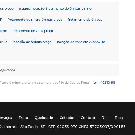
bus preço
aluguel, locação, fretamento de ônibus barato
SP
fretamento de micro-ônibus preço
fretamento de ônibus
norte
fretamento de vans preço
ville
locação de ônibus preço
locação de vans em Alphaville
segurança
Plágio é crime e está previsto no artigo 184 do Código Penal. –
Lei n° 9.610-98
erviços
Frota
Qualidade
Cotação
Contato
Rh
Blog
a Guilherme - São Paulo - SP - CEP: 02056-070 CNPJ: 57.705.097/0001-55