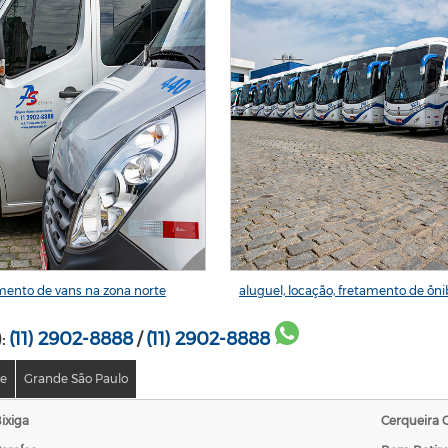
mento de vans na zona norte
aluguel, locação, fretamento de ôn
(11) 2902-8888
(11) 2902-8888
):
/
te
Grande São Paulo
ixiga
Cerqueira 