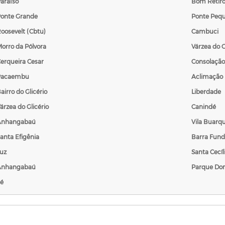
araÍso
Bom Retir
onte Grande
Ponte Peq
oosevelt (Cbtu)
Cambuci
orro da Pólvora
Várzea do G
erqueira Cesar
Consolação
Pacaembu
Aclimação
airro do Glicério
Liberdade
árzea do Glicério
Canindé
Anhangabaú
Vila Buarq
anta Efigênia
Barra Fun
uz
Santa Cecíl
Anhangabaú
Parque Dom
é