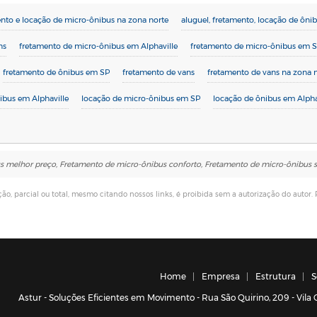
ento e locação de micro-ônibus na zona norte
aluguel, fretamento, locação de ôni
ns
fretamento de micro-ônibus em Alphaville
fretamento de micro-ônibus em 
fretamento de ônibus em SP
fretamento de vans
fretamento de vans na zona 
ibus em Alphaville
locação de micro-ônibus em SP
locação de ônibus em Alpha
s melhor preço, Fretamento de micro-ônibus conforto, Fretamento de micro-ônibus 
ção, parcial ou total, mesmo citando nossos links, é proibida sem a autorização do autor. 
Home
Empresa
Estrutura
S
Astur - Soluções Eficientes em Movimento - Rua São Quirino, 209 - Vil