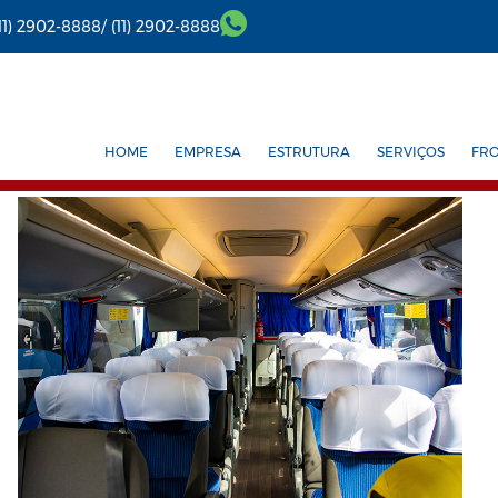
(11) 2902-8888/
(11) 2902-8888
HOME
EMPRESA
ESTRUTURA
SERVIÇOS
FR