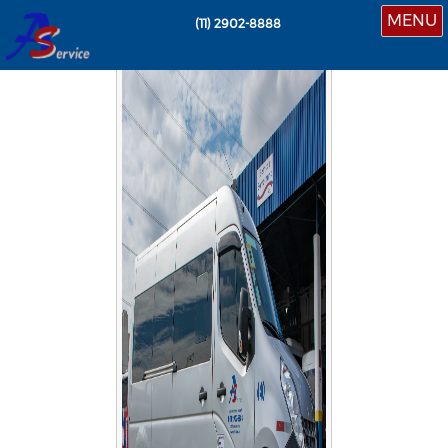
MENU
(11)
2902-8888