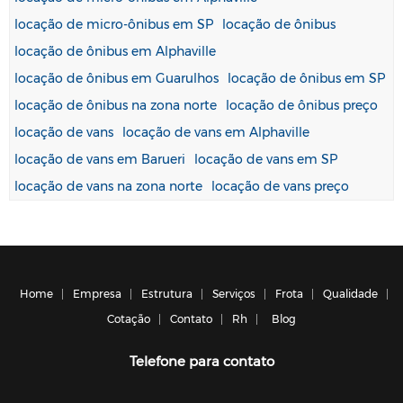
locação de micro-ônibus em SP
locação de ônibus
locação de ônibus em Alphaville
locação de ônibus em Guarulhos
locação de ônibus em SP
locação de ônibus na zona norte
locação de ônibus preço
locação de vans
locação de vans em Alphaville
locação de vans em Barueri
locação de vans em SP
locação de vans na zona norte
locação de vans preço
Home
Empresa
Estrutura
Serviços
Frota
Qualidade
Cotação
Contato
Rh
Blog
Telefone para contato