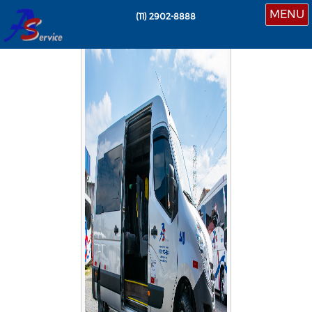
MENU
(11)
2902-8888