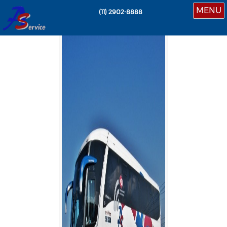
MENU
(11)
2902-8888