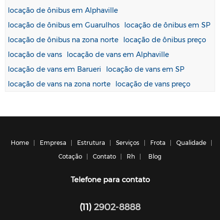
locação de ônibus em Alphaville
locação de ônibus em Guarulhos
locação de ônibus em SP
locação de ônibus na zona norte
locação de ônibus preço
locação de vans
locação de vans em Alphaville
locação de vans em Barueri
locação de vans em SP
locação de vans na zona norte
locação de vans preço
Home
Empresa
Estrutura
Serviços
Frota
Qualidade
Cotação
Contato
Rh
Blog
Telefone para contato
(11)
2902-8888