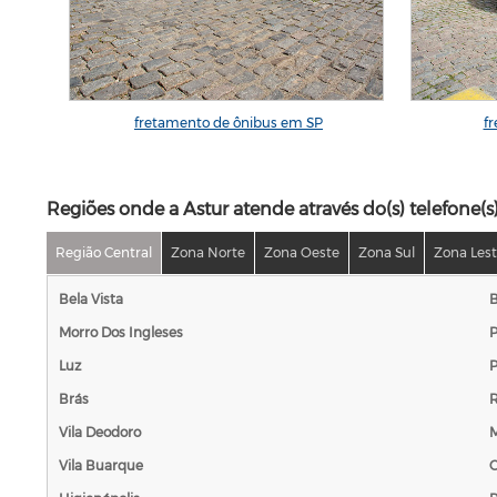
ônibus
fretamento de ônibus em SP
f
Regiões onde a Astur atende através do(s) telefone(s
Região Central
Zona Norte
Zona Oeste
Zona Sul
Zona Les
Bela Vista
B
Morro Dos Ingleses
P
Luz
P
Brás
R
Vila Deodoro
M
Vila Buarque
C