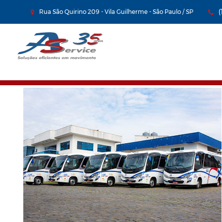
Rua São Quirino 209 - Vila Guilherme - São Paulo / SP