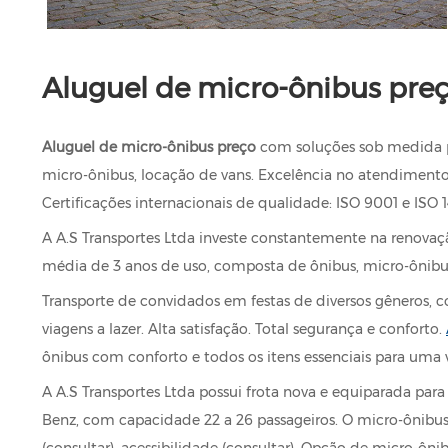
Aluguel de micro-ônibus pre
Aluguel de micro-ônibus preço
com soluções sob medida pa
micro-ônibus, locação de vans. Excelência no atendimento
Certificações internacionais de qualidade: ISO 9001 e ISO 
A A.S Transportes Ltda investe constantemente na renovaç
média de 3 anos de uso, composta de ônibus, micro-ônibus,
Transporte de convidados em festas de diversos gêneros, co
viagens a lazer. Alta satisfação. Total segurança e conforto.
ônibus com conforto e todos os itens essenciais para uma 
A A.S Transportes Ltda possui frota nova e equiparada pa
Benz, com capacidade 22 a 26 passageiros. O micro-ônibus po
(consultar), acessibilidade (consultar). Opção de micro-