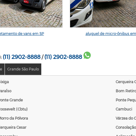
retamento de vans em SP
aluguel de micro-ônibus em
(11) 2902-8888
(11) 2902-8888
):
/
te
Grande São Paulo
ixiga
Cerqueira 
araÍso
Bom Retir
onte Grande
Ponte Peq
oosevelt (Cbtu)
Cambuci
orro da Pólvora
Várzea do G
erqueira Cesar
Consolação