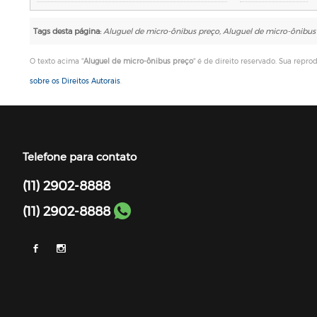
Tags desta página:
Aluguel de micro-ônibus preço, Aluguel de micro-ônibus 
O texto acima "
Aluguel de micro-ônibus preço
" é de direito reservado. Sua repro
sobre os Direitos Autorais
.
Telefone para contato
(11) 2902-8888
(11) 2902-8888