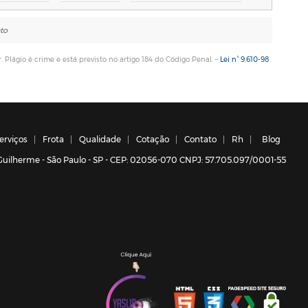
ato
. Plágio é crime e está previsto no artigo 184 do Código Penal. –
Lei n° 9.610-98
erviços
Frota
Qualidade
Cotação
Contato
Rh
Blog
a Guilherme - São Paulo - SP - CEP: 02056-070 CNPJ: 57.705.097/0001-55