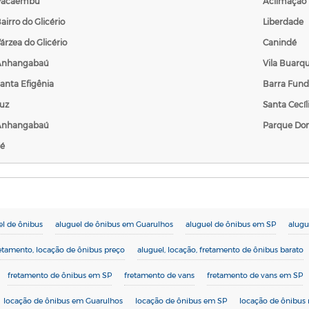
Pacaembu
Aclimação
airro do Glicério
Liberdade
árzea do Glicério
Canindé
Anhangabaú
Vila Buarq
anta Efigênia
Barra Fun
uz
Santa Cecíl
Anhangabaú
Parque Dom
é
el de ônibus
aluguel de ônibus em Guarulhos
aluguel de ônibus em SP
alugu
retamento, locação de ônibus preço
aluguel, locação, fretamento de ônibus barato
fretamento de ônibus em SP
fretamento de vans
fretamento de vans em SP
locação de ônibus em Guarulhos
locação de ônibus em SP
locação de ônibus 