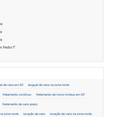
ue
da
ia
 Pedro 1º
el de vans em SP
aluguel de vans na zona norte
fretamento contínuo
fretamento de micro-ônibus em SP
fretamento de vans preço
na zona norte
locação de vans
locação de vans na zona norte