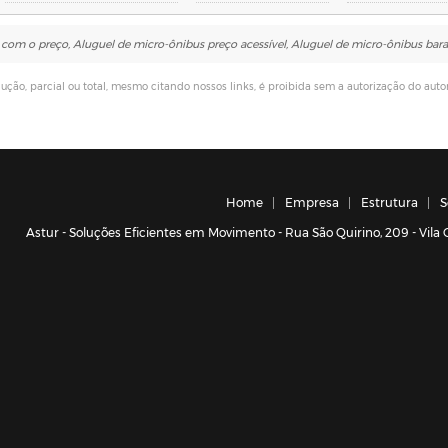
com o preço, Aluguel de micro-ônibus preço acessível, Aluguel de micro-ônibus bar
dução, parcial ou total, mesmo citando nossos links, é proibida sem a autorização do autor
Home
Empresa
Estrutura
S
Astur - Soluções Eficientes em Movimento - Rua São Quirino, 209 - Vil