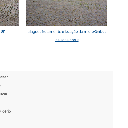
 SP
aluguel, fretamento e locação de micro-ônibus
alugue
na zona norte
Cesar
o
uena
licério