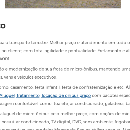
ço
ra transporte terrestre. Melhor preço e atendimento em todo o 
 ao cliente, com total agilidade e pontualidade. Fretamento e
a
14001.
ão e modernização de sua frota de micro-ônibus, mantendo uma 
 vans e veículos executivos.
mo: casamento, festa infantil, festa de confraternização e etc.
Al
Aluguel, fretamento, locação de ônibus preço
com pacotes especia
viagem confortável, como: toalete, ar condicionado, geladeira, 
ra aluguel de micro-ônibus pelo melhor preço, com opções de mi
ssui: ar condicionado, TV digital, DVD, som ambiente, frigobar, to
ônibus executivo, nos modelos Marcopolo Senior, Volkswagen ou M