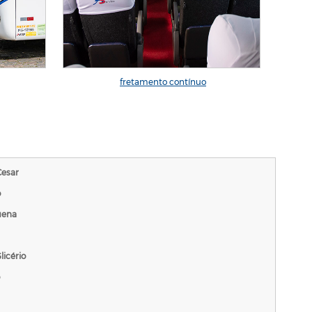
fretamento contínuo
Cesar
o
uena
licério