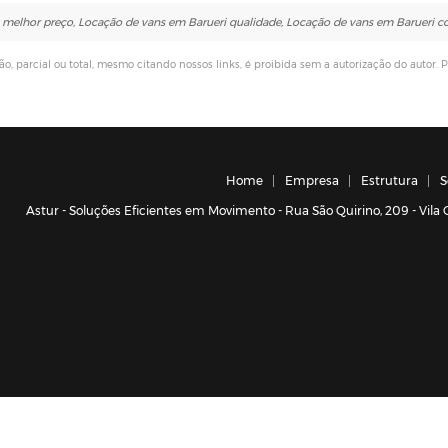
 melhor preço, Locação de vans em Barueri qualidade, Locação de vans em Barueri 
ão, parcial ou total, mesmo citando nossos links, é proibida sem a autorização do autor. P
Home
Empresa
Estrutura
S
Astur - Soluções Eficientes em Movimento - Rua São Quirino, 209 - Vil