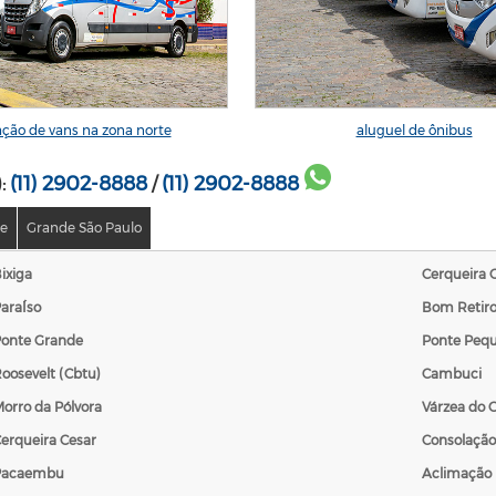
ação de vans na zona norte
aluguel de ônibus
(11) 2902-8888
(11) 2902-8888
):
/
te
Grande São Paulo
ixiga
Cerqueira 
araÍso
Bom Retir
onte Grande
Ponte Peq
oosevelt (Cbtu)
Cambuci
orro da Pólvora
Várzea do G
erqueira Cesar
Consolação
Pacaembu
Aclimação