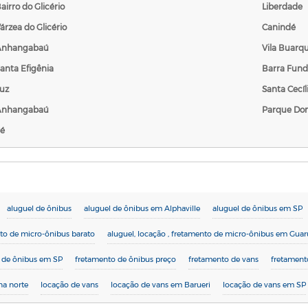
airro do Glicério
Liberdade
árzea do Glicério
Canindé
Anhangabaú
Vila Buarq
anta Efigênia
Barra Fun
uz
Santa Cecíl
Anhangabaú
Parque Dom
é
aluguel de ônibus
aluguel de ônibus em Alphaville
aluguel de ônibus em SP
nto de micro-ônibus barato
aluguel, locação , fretamento de micro-ônibus em Guar
 de ônibus em SP
fretamento de ônibus preço
fretamento de vans
fretament
na norte
locação de vans
locação de vans em Barueri
locação de vans em SP