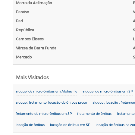
Morro da Aclimação
B
Paraíso
V
Pari
República
S
Campos Elíseos
L
Várzea da Barra Funda
Mercado
S
Mais Visitados
aluguel de micro-ônibus em Alphaville
aluguel de micro-ônibus em SP
aluguel, fretamento, locação de ônibus preço
aluguel, locação , fretame
fretamento de micro-ônibus em SP
fretamento de ônibus
fretamento
locação de ônibus
locação de ônibus em SP
locação de ônibus na zo