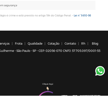
com segurança
lágio é crime e está previsto no artigo 184 do Código Penal. –
Lei n° 9.610-98
erviços
Frota
Qualidade
Cotação
Contato
Rh
Blog
a Guilherme - São Paulo - SP - CEP: 02056-070 CNPJ: 57.705.097/0001-55