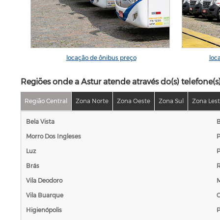
locação de ônibus preço
loc
Regiões onde a Astur atende através do(s) telefone(s
Região Central
Zona Norte
Zona Oeste
Zona Sul
Zona Les
Bela Vista
B
Morro Dos Ingleses
P
Luz
P
Brás
R
Vila Deodoro
M
Vila Buarque
C
Higienópolis