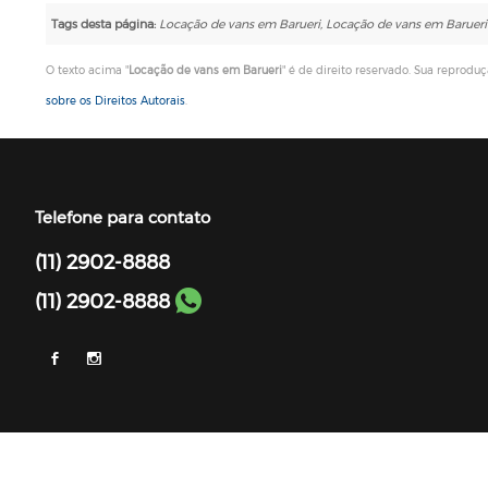
Tags desta página:
Locação de vans em Barueri, Locação de vans em Barueri
O texto acima "
Locação de vans em Barueri
" é de direito reservado. Sua reproduç
sobre os Direitos Autorais
.
Telefone para contato
(11) 2902-8888
(11) 2902-8888