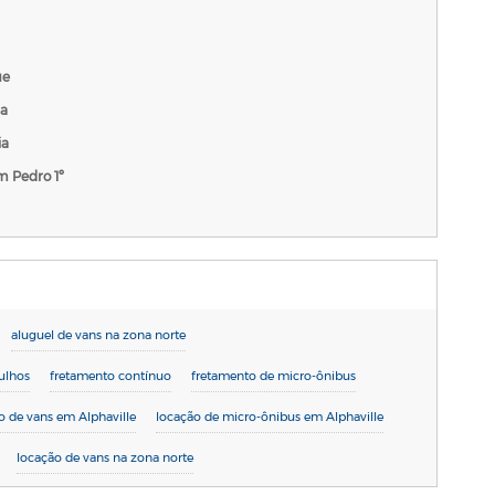
ue
da
ia
 Pedro 1º
aluguel de vans na zona norte
ulhos
fretamento contínuo
fretamento de micro-ônibus
o de vans em Alphaville
locação de micro-ônibus em Alphaville
locação de vans na zona norte