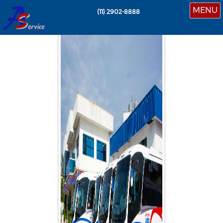
MENU
(11)
2902-8888