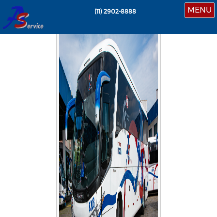
MENU
(11)
2902-8888